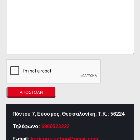
ΑΠΟΣΤΟΛΉ
Πόντου 7, Εύοσμος, Θεσσαλονίκη,
Τ.Κ.: 56224
Τηλέφωνο:
6980523222
E-mail:
kericontruction@gmail.com